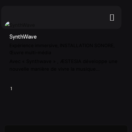
SynthWave
Expérience immersive
INSTALLATION SONORE
Œuvre multi-média
Avec « Synthwave » , ÆSTESIA développe une
nouvelle manière de vivre la musique…
1