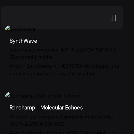
SynthWave
Expérience immersive
INSTALLATION SONORE
Œuvre multi-média
Avec « Synthwave » , ÆSTESIA développe une
nouvelle manière de vivre la musique…
Ronchamp｜Molecular Echoes
Concert-performance
Exposition multi-média
INSTALLATION SONORE
Avec Molecular Echoes, ÆSTESIA produit une