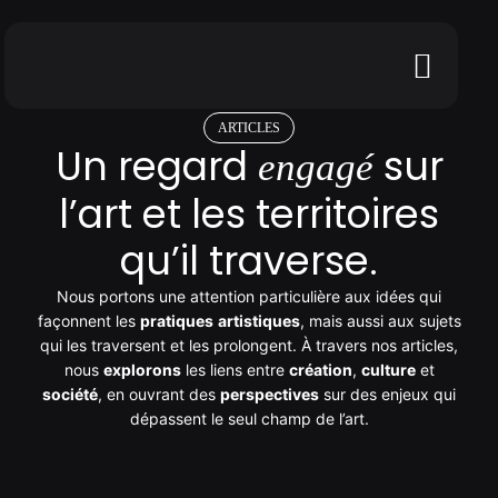
ARTICLES
Un regard
sur
engagé
l’art et les territoires
qu’il traverse.
Nous portons une attention particulière aux idées qui
façonnent les
pratiques
artistiques
, mais aussi aux sujets
qui les traversent et les prolongent. À travers nos articles,
nous
explorons
les liens entre
création
,
culture
et
société
, en ouvrant des
perspectives
sur des enjeux qui
dépassent le seul champ de l’art.
mai 29, 2026
8 min read
Créer à l’ère de l’intelligence artificielle